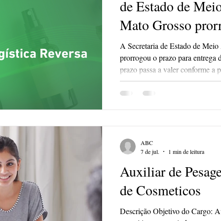
de Estado de Mei
Mato Grosso prorr
entrega do relató
A Secretaria de Estado de Mei
prorrogou o prazo para entrega 
prazo passa a valer conforme
nº 01/2026/CSGRS/SUIMIS/
ABC
7 de jul.
1 min de leitura
Auxiliar de Pesa
de Cosmeticos
Descrição Objetivo do Cargo: Au