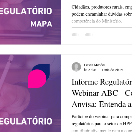
Cidadãos, produtores rurais, em
podem encaminhar dúvidas sobr
competência do Ministério.
Leticia Mendes
há 2 dias
1 min de leitura
Informe Regulatór
Webinar ABC - Co
Anvisa: Entenda a
Lista de Substânci
Participe do webinar para compr
regulatórios para o setor de HPP
Produtos HPPC
contribuir ativamente para a co