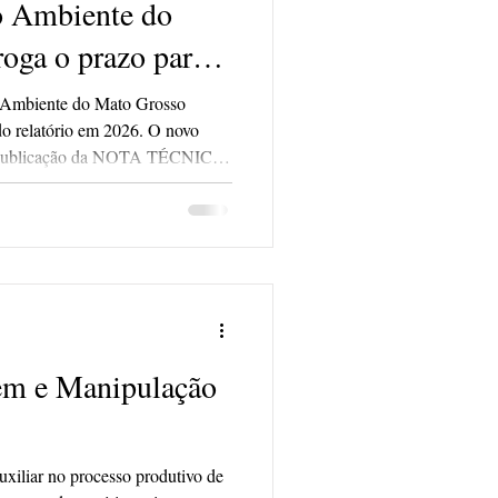
o Ambiente do
oga o prazo para
rio em 2026
o Ambiente do Mato Grosso
do relatório em 2026. O novo
 a publicação da NOTA TÉCNICA
GSALARH.
gem e Manipulação
xiliar no processo produtivo de