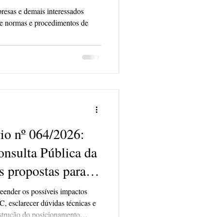
presas e demais interessados
e normas e procedimentos de
io nº 064/2026:
nsulta Pública da
s propostas para a
as Restritivas em
eender os possíveis impactos
C, esclarecer dúvidas técnicas e
nstrução do posicionamento