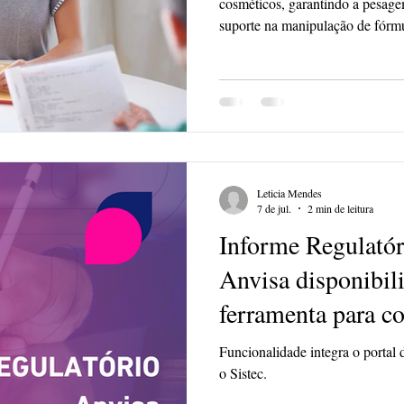
cosméticos, garantindo a pesage
suporte na manipulação de fórmu
normas de higiene, segurança e q
Responsabilidades: • Pesagem de
essências) conforme a ordem de 
conferência de insumos e embalag
Suporte na manipulação e mistu
Leticia Mendes
7 de jul.
2 min de leitura
Informe Regulatór
Anvisa disponibil
ferramenta para co
sanitários
Funcionalidade integra o portal 
o Sistec.