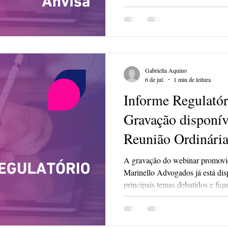
Gabriella Aquino
6 de jul.
1 min de leitura
Informe Regulatór
Gravação disponív
Reunião Ordinár
A gravação do webinar promovi
Marinello Advogados já está disp
principais temas debatidos e fiq
regulatórias mais relevantes para 