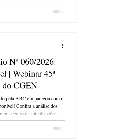
io Nº 060/2026:
el | Webinar 45ª
ia do CGEN
do pela ABC em parceria com o
onível! Confira a análise dos
ue por dentro das atualizações
o setor.