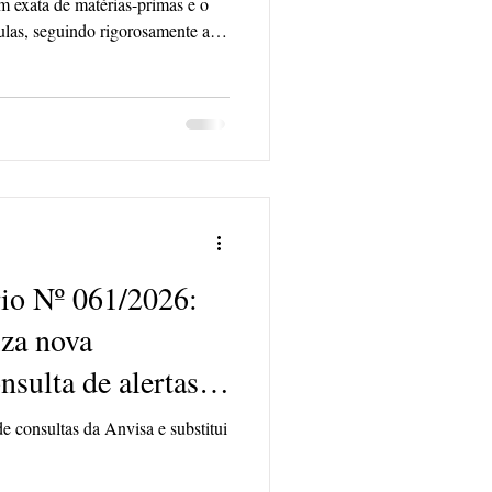
m exata de matérias-primas e o
las, seguindo rigorosamente as
ualidade. Principais
 matérias-primas (pós, líquidos e
produção. • Separação e
ens necessários para o lote. •
ra de emulsões, shampoos e
io Nº 061/2026:
iza nova
nsulta de alertas
de consultas da Anvisa e substitui