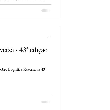
té o dia 07/08.
versa - 43ª edição
sobre Logística Reversa na 43ª