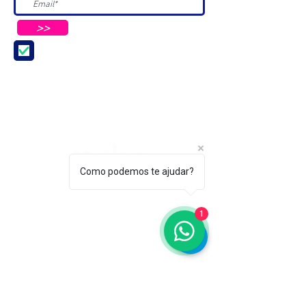
>>
Aceito receber Newsletters e
Mensagens da ABC e parceiros.
Como podemos te ajudar?
ASSOCIAÇÃO BRASILEIRA DE COSMETOLOGIA
R. Ana Catharina Randi, 25 Jd. Petrópolis - São
1
Paulo/SP CEP 04637-130
CNPJ 45.884.582/0001-54
Sobre
A ABC
Diretori