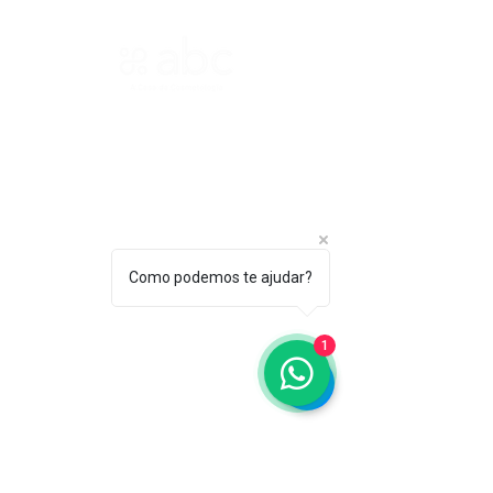
ASSOCIAÇÃO BRASILEIRA DE COSMETOLOGIA
R. Ana Catharina Randi, 25 Jd. Petrópolis - São
Paulo/SP CEP 04637-130
CNPJ 45.884.582/0001-54
Sobre
A ABC
Como podemos te ajudar?
Diretori
a
1
Nosso
Propósito
IFSCC e ABC
Termos de Serviço e Política de
Privacidade